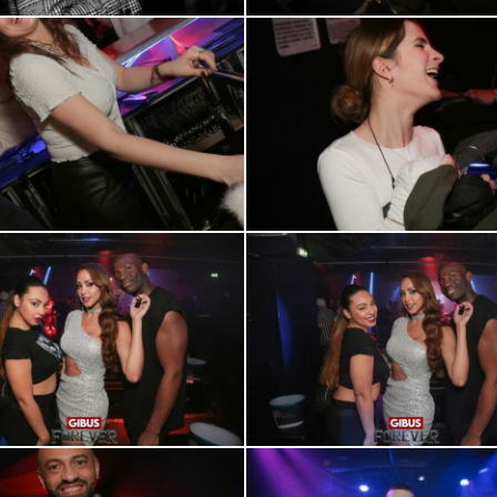
0R2A0579
0R2A0610
0R2A0662