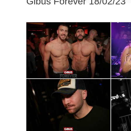
Gibus Forever 18/02/23
0R2A1240
0R2A1628
0R2A0528
0R2A0538