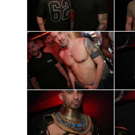
0R2A0954
a0R2A096
0R2A0997
0R2A1009