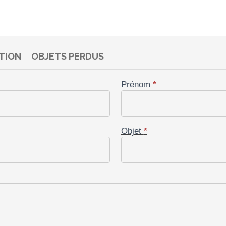
TION
OBJETS PERDUS
Prénom
Prénom
*
Prénom
*
Em
Ema
Date de la perte
*
Objet
*
Té