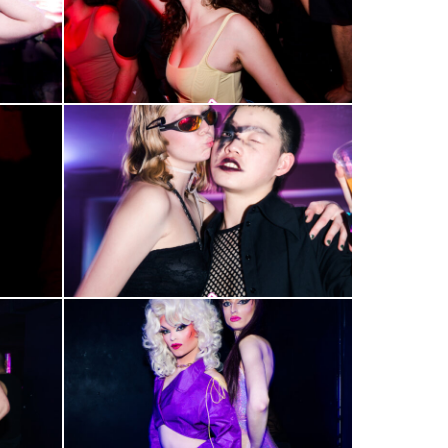
2000-
60
2000-
64