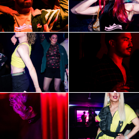
2000-
59
2000-
63