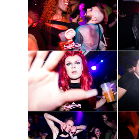
45
46
2000-
2000-
49
50
2000-
2000-
53
54