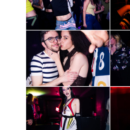
2000-
2000-
57
58
2000-
2000-
61
62