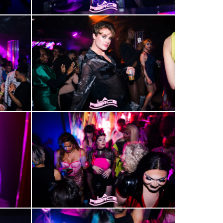
2000-
40
2000-
44
2000-