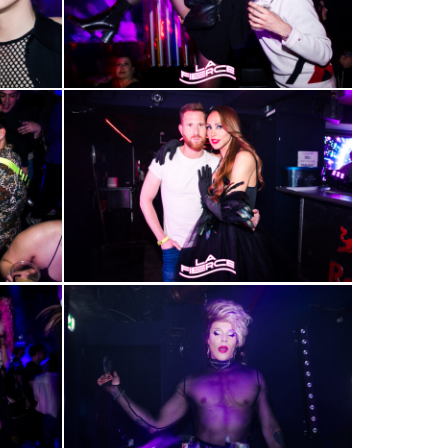
2000-
32
2000-
36