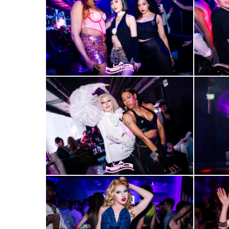
17
18
2000-
2000-
21
22
2000-
2000-
25
26