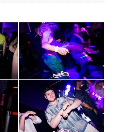
2000-
4
2000-
8