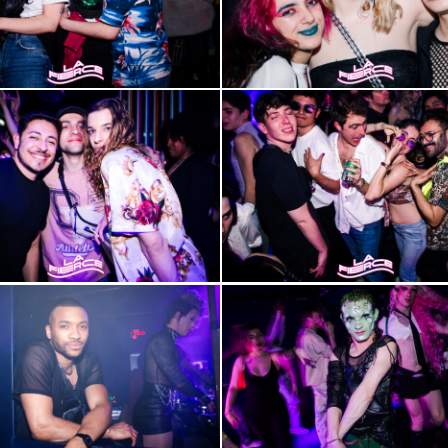
2000-
31
2000-
35