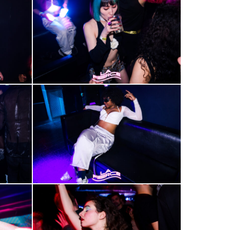
48
2000-
52
2000-
56