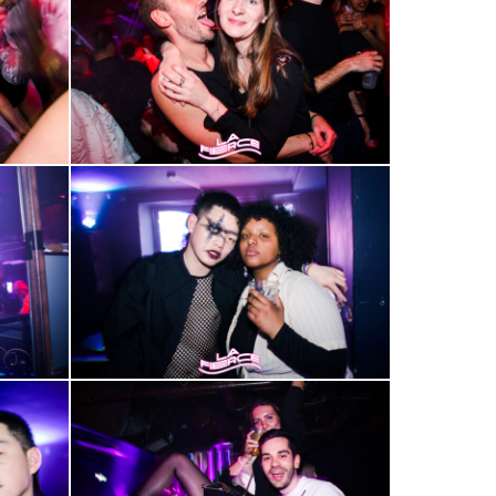
20
2000-
24
2000-
28