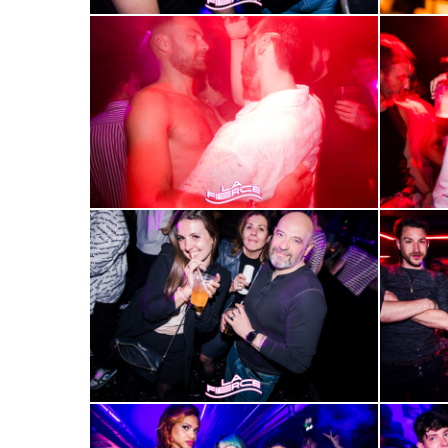
2000-
2000-
9
10
2000-
2000-
13
14
2000-
2000-