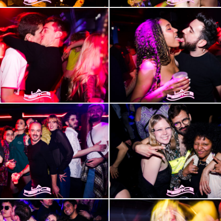
2000-
11
2000-
15
2000-