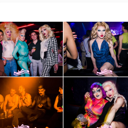
2000-
3
2000-
7