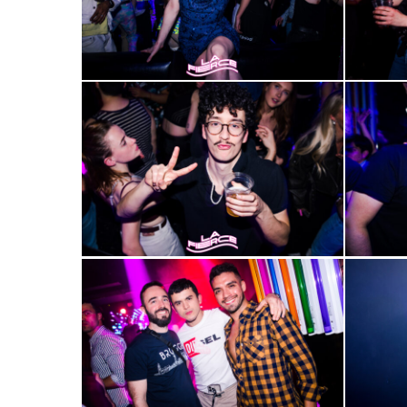
2000-
2000-
29
30
2000-
2000-
33
34