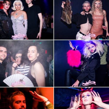
47
2000-
51
2000-
55