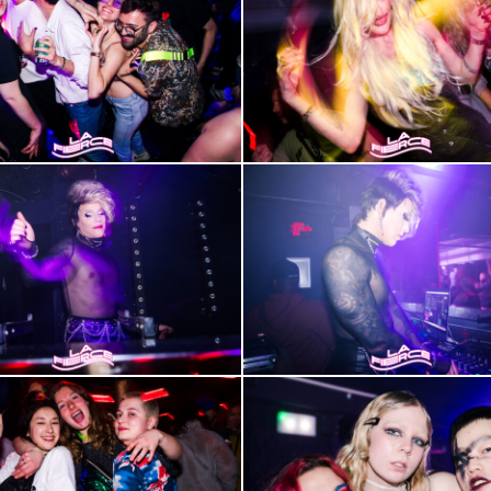
19
2000-
23
2000-
27