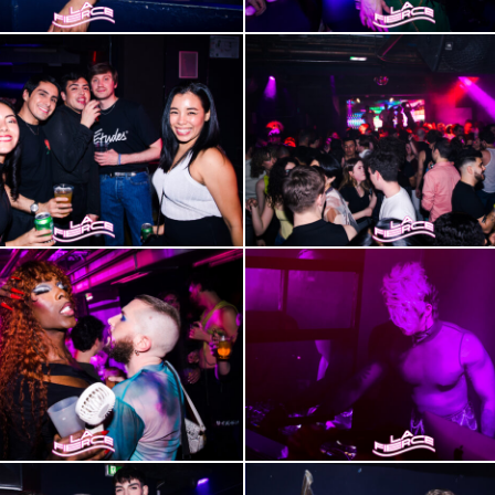
2000-
39
2000-
43
2000-