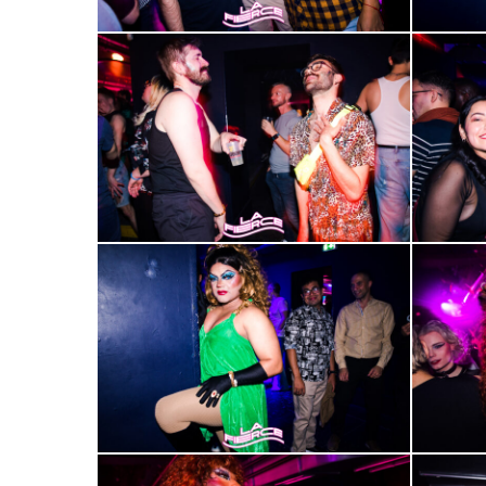
2000-
2000-
37
38
2000-
2000-
41
42
2000-
2000-