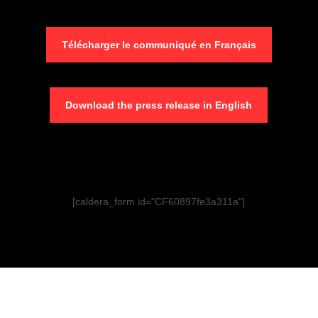
Skip
to
Télécharger le communiqué en Français
main
content
Download the press release in English
[caldera_form id="CF60897fe3a311a"]