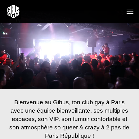
Skip
Men
to
main
content
Bienvenue au Gibus, ton club gay à Paris
avec une équipe bienveillante, ses multiples
espaces, son VIP, son fumoir confortable et
son atmosphère so queer & crazy à 2 pas de
Paris République !